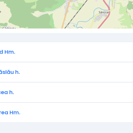
d Hm.
ăslău h.
ea h.
rea Hm.