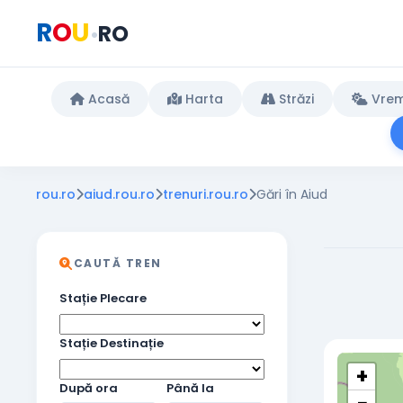
R
O
U
RO
•
Acasă
Harta
Străzi
Vre
rou.ro
aiud.rou.ro
trenuri.rou.ro
Gări în Aiud
CAUTĂ TREN
Stație Plecare
Stație Destinație
+
După ora
Până la