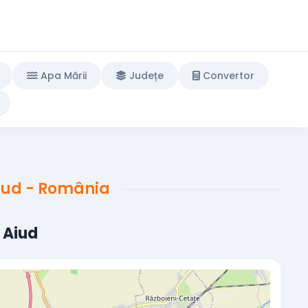
Apa Mării
Județe
Convertor
Aiud - România
l Aiud