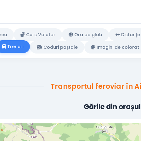
mea
Curs Valutar
Ora pe glob
Distanțe
Trenuri
Coduri poștale
Imagini de colorat
Transportul feroviar în 
Gările din orașu