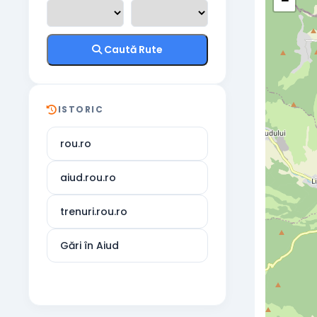
−
Caută Rute
ISTORIC
rou.ro
aiud.rou.ro
trenuri.rou.ro
Gări în Aiud